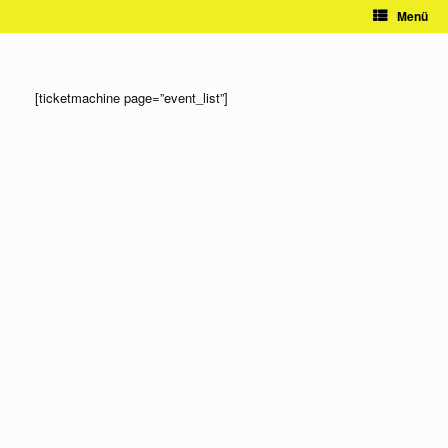
Zum
Menü
Inhalt
springen
[ticketmachine page=”event_list”]