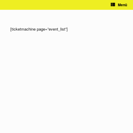
Zum
Menü
Inhalt
springen
[ticketmachine page=”event_list”]