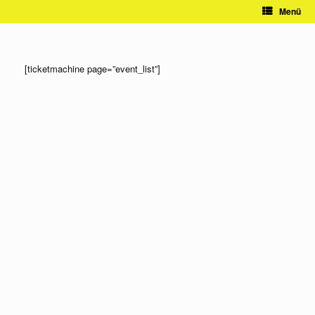
Zum
Menü
Inhalt
springen
[ticketmachine page=”event_list”]