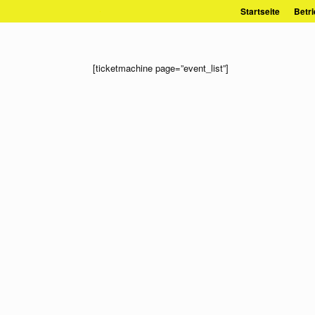
Zum
Startseite
Betri
Inhalt
springen
[ticketmachine page=”event_list”]