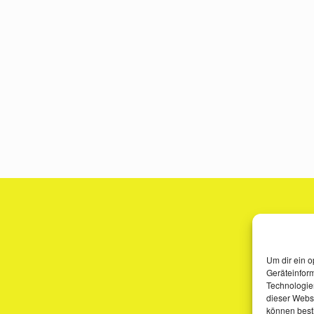
Um dir ein o
Geräteinfor
Technologien
dieser Websi
können best