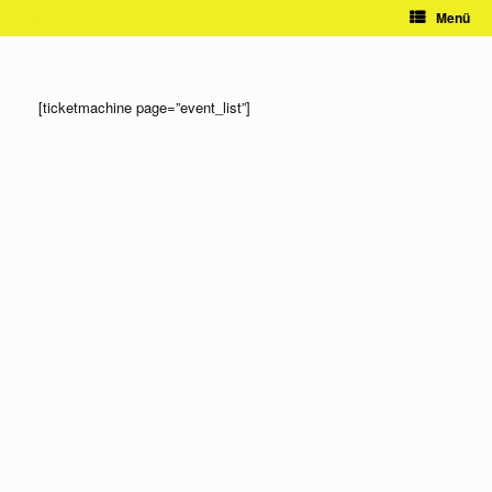
Zum
Menü
Inhalt
springen
[ticketmachine page=”event_list”]