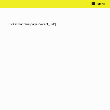
Zum
Menü
Inhalt
springen
[ticketmachine page=”event_list”]