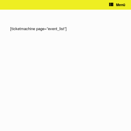
Zum
Menü
Inhalt
springen
[ticketmachine page=”event_list”]