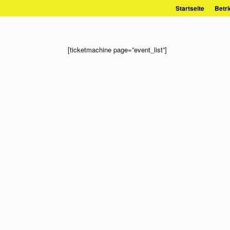
Zum
Startseite
Betri
Inhalt
springen
[ticketmachine page=”event_list”]