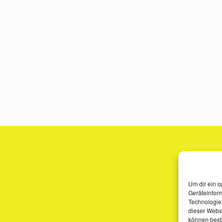
Um dir ein o
Geräteinfor
Technologien
dieser Websi
können best