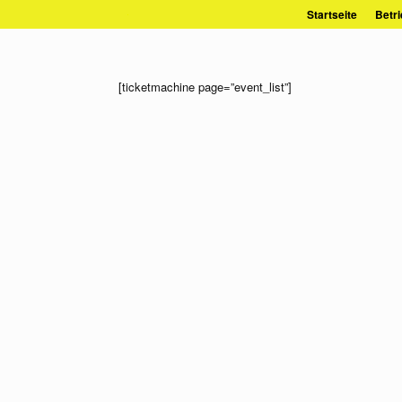
Zum
Startseite
Betri
Inhalt
springen
[ticketmachine page=”event_list”]