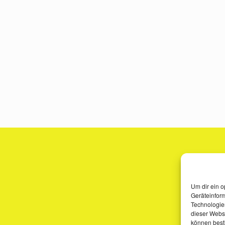
Um dir ein o
Geräteinfor
Technologien
dieser Websi
können best