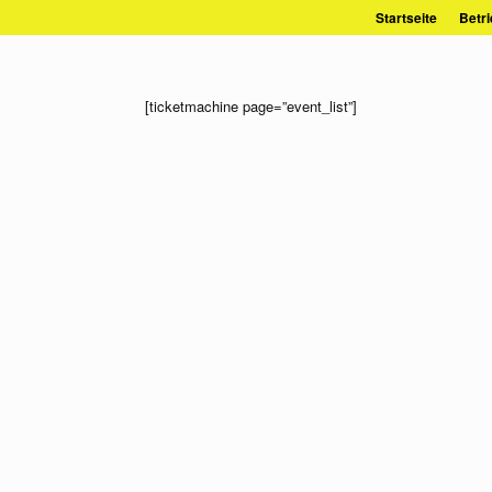
Zum
Startseite
Betri
Inhalt
springen
[ticketmachine page=”event_list”]