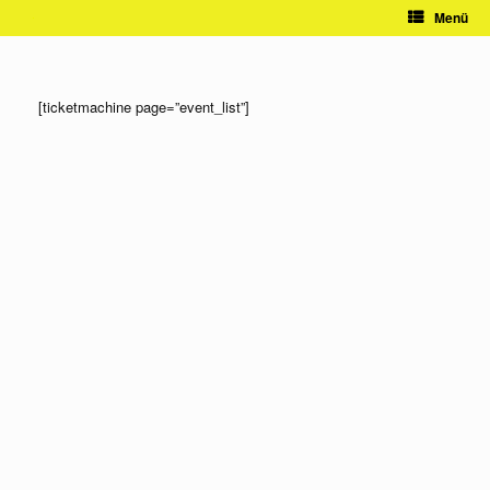
Zum
Menü
Inhalt
springen
[ticketmachine page=”event_list”]