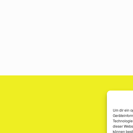
Um dir ein o
Geräteinfor
Technologien
dieser Websi
können best