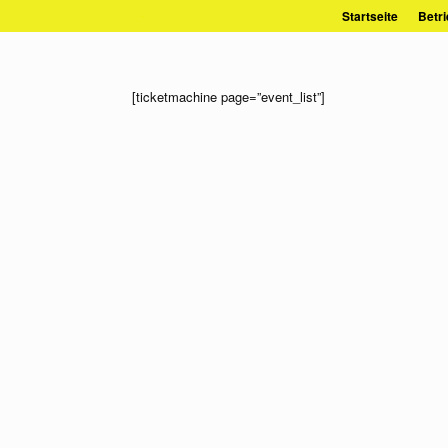
Zum
Startseite
Betri
Inhalt
springen
[ticketmachine page=”event_list”]