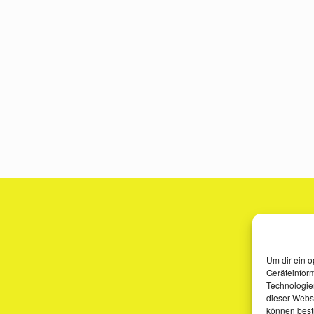
Um dir ein o
Geräteinfor
Technologien
dieser Websi
können best