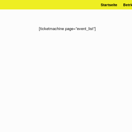
Zum
Startseite
Betri
Inhalt
springen
[ticketmachine page=”event_list”]