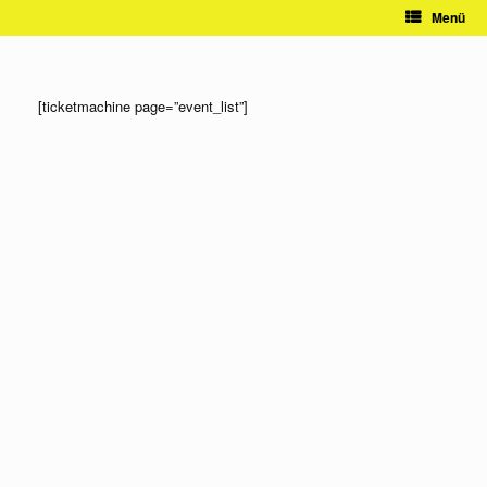
Zum
Menü
Inhalt
springen
[ticketmachine page=”event_list”]