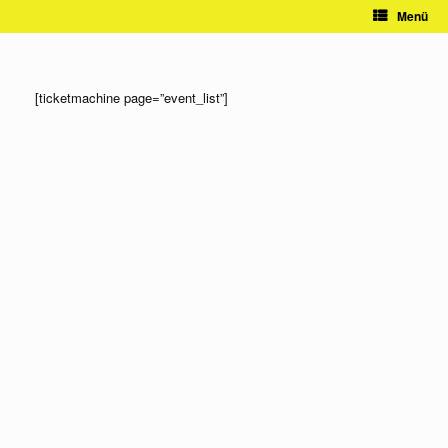
Zum
Menü
Inhalt
springen
[ticketmachine page=”event_list”]