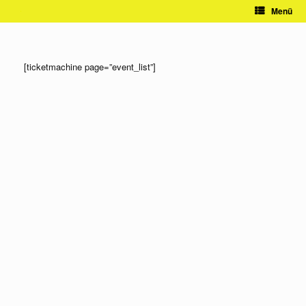
Zum
Menü
Inhalt
springen
[ticketmachine page=”event_list”]