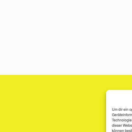
Um dir ein o
Geräteinfor
Technologien
dieser Websi
können best