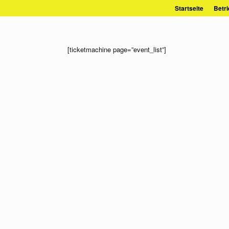
Zum
Startseite
Betri
Inhalt
springen
[ticketmachine page=”event_list”]