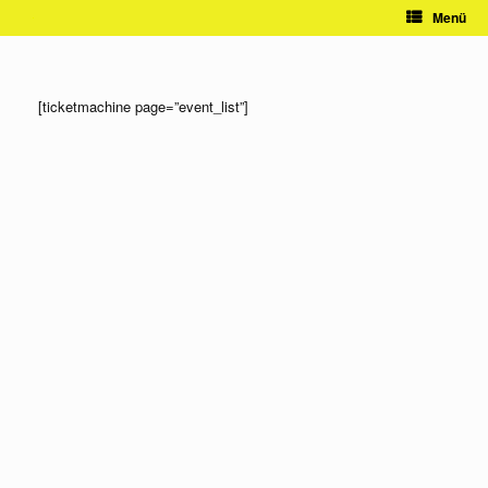
Zum
Menü
Inhalt
springen
[ticketmachine page=”event_list”]