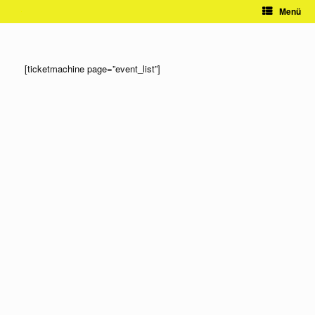
Zum
Menü
Inhalt
springen
[ticketmachine page=”event_list”]