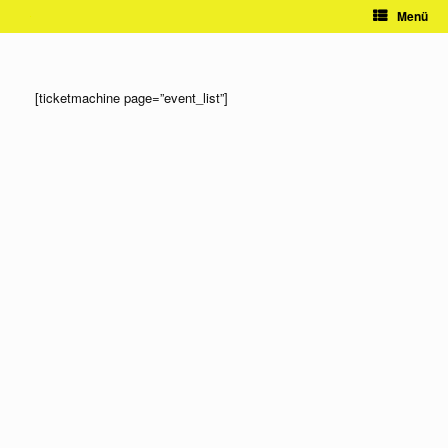
Zum
Menü
Inhalt
springen
[ticketmachine page=”event_list”]