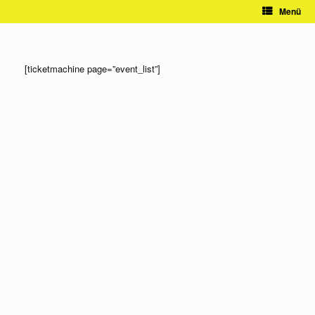
Zum
Menü
Inhalt
springen
[ticketmachine page=”event_list”]