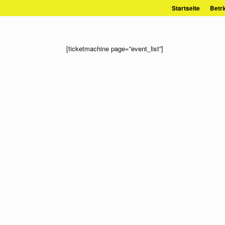
Zum
Startseite
Betri
Inhalt
springen
[ticketmachine page=”event_list”]