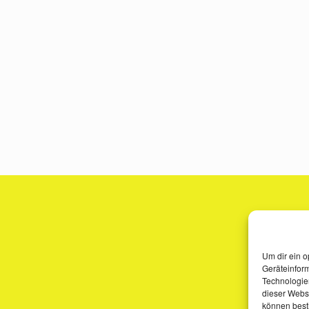
Um dir ein o
Geräteinfor
Technologien
dieser Websi
können best