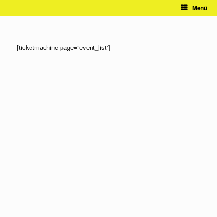
Zum
Menü
Inhalt
springen
[ticketmachine page=”event_list”]