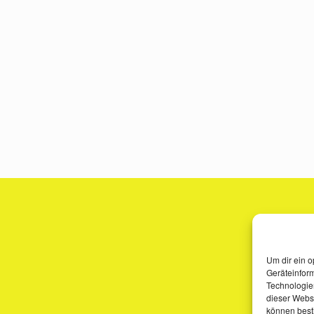
Um dir ein o
Geräteinfor
Technologien
dieser Websi
können best