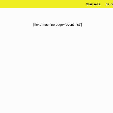
Zum
Startseite
Betri
Inhalt
springen
[ticketmachine page=”event_list”]