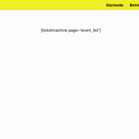
Zum
Startseite
Betri
Inhalt
springen
[ticketmachine page=”event_list”]