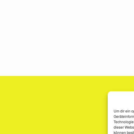
Um dir ein o
Geräteinfor
Technologien
dieser Websi
können best