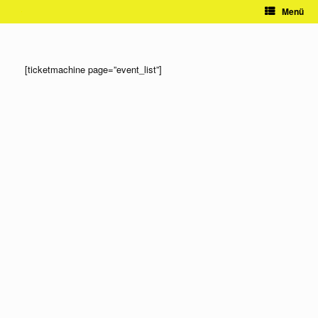
Zum
Menü
Inhalt
springen
[ticketmachine page=”event_list”]