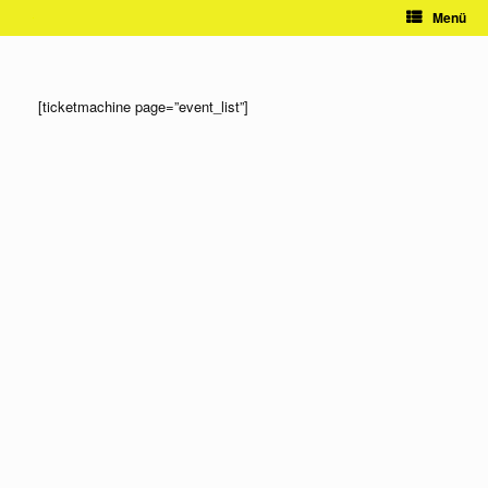
Zum
Menü
Inhalt
springen
[ticketmachine page=”event_list”]