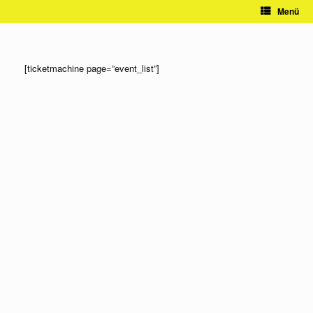
Zum
Menü
Inhalt
springen
[ticketmachine page=”event_list”]