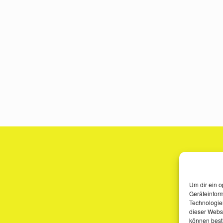
Um dir ein o
Geräteinfor
Technologien
dieser Websi
können best