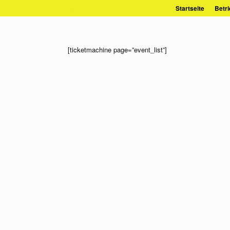
Zum
Startseite
Betri
Inhalt
springen
[ticketmachine page=”event_list”]