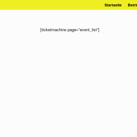
Zum
Startseite
Betri
Inhalt
springen
[ticketmachine page=”event_list”]