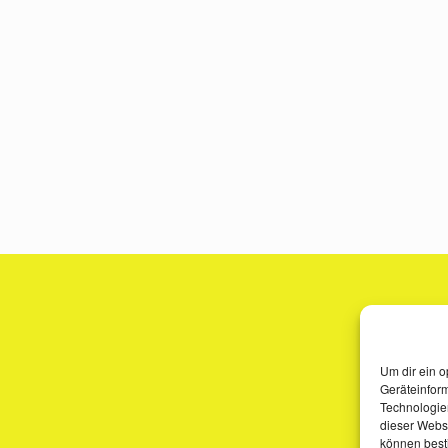
Um dir ein o
Geräteinfor
Technologien
dieser Websi
können best