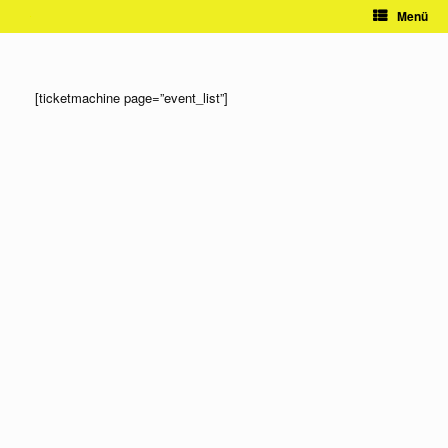
Zum
Menü
Inhalt
springen
[ticketmachine page=”event_list”]