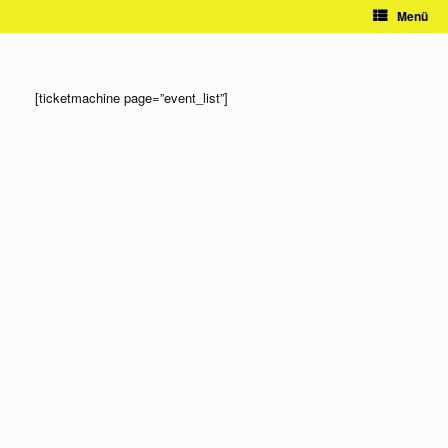
Zum
Menü
Inhalt
springen
[ticketmachine page=”event_list”]