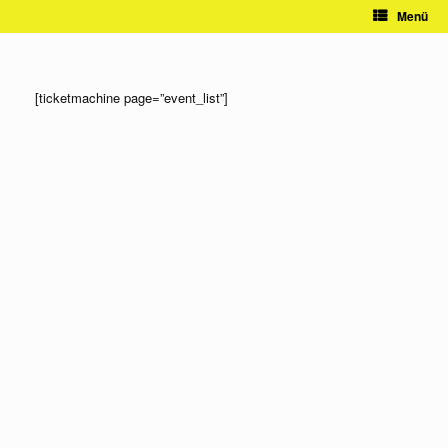
Zum
Menü
Inhalt
springen
[ticketmachine page=”event_list”]