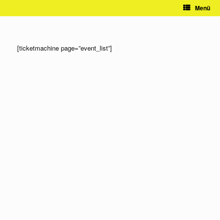
Zum
Menü
Inhalt
springen
[ticketmachine page=”event_list”]