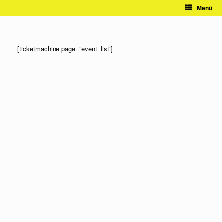
Zum
Menü
Inhalt
springen
[ticketmachine page=”event_list”]