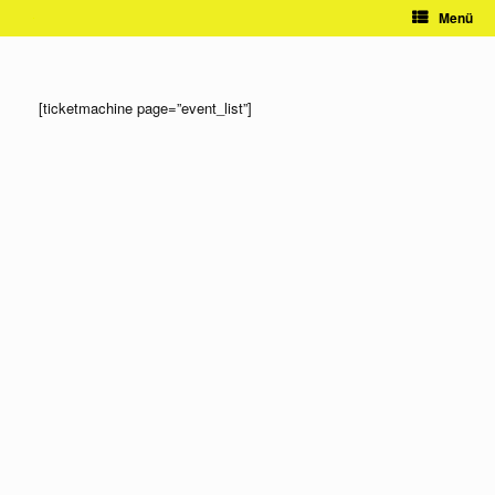
Zum
Menü
Inhalt
springen
[ticketmachine page=”event_list”]