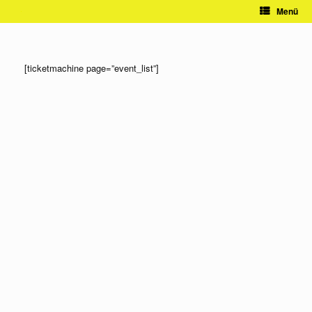
Zum
Menü
Inhalt
springen
[ticketmachine page=”event_list”]