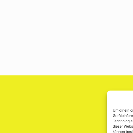
Um dir ein o
Geräteinfor
Technologien
dieser Websi
können best