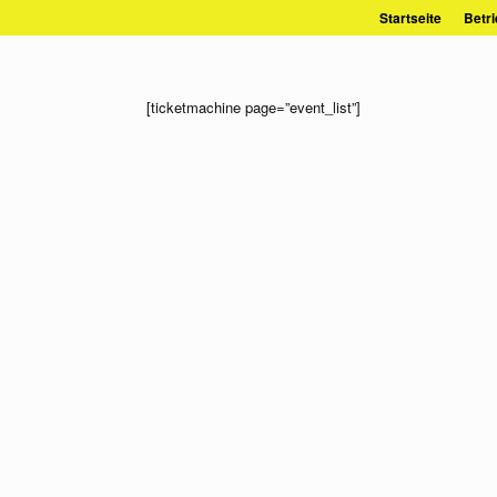
Zum
Startseite
Betri
Inhalt
springen
[ticketmachine page=”event_list”]