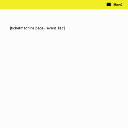
Zum
Menü
Inhalt
springen
[ticketmachine page=”event_list”]