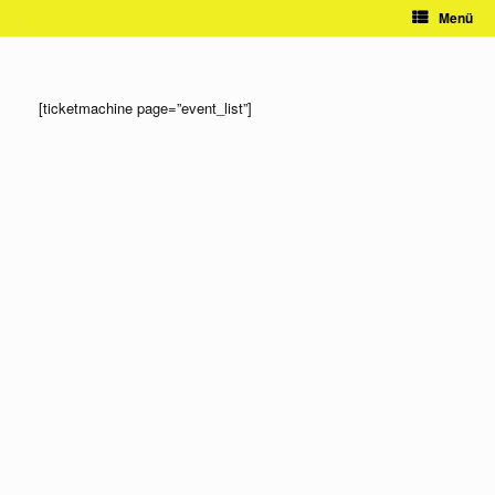
Zum
Menü
Inhalt
springen
[ticketmachine page=”event_list”]