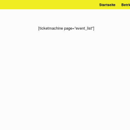
Zum
Startseite
Betri
Inhalt
springen
[ticketmachine page=”event_list”]