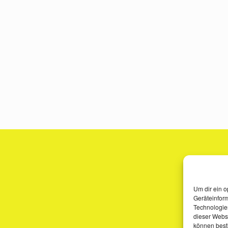
Um dir ein o
Geräteinfor
Technologien
dieser Websi
können best