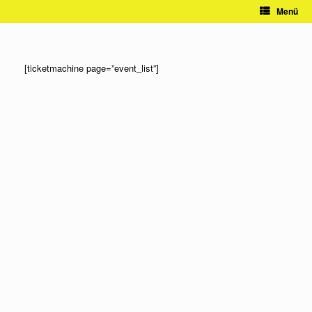
Zum
Menü
Inhalt
springen
[ticketmachine page=”event_list”]