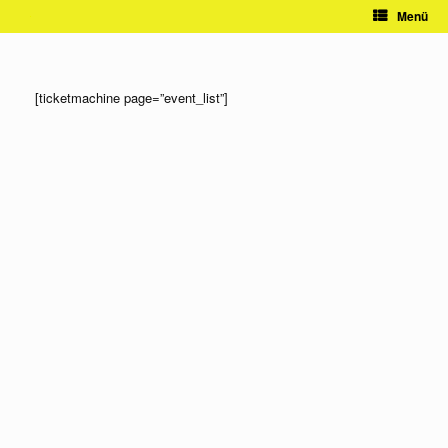
Zum
Menü
Inhalt
springen
[ticketmachine page=”event_list”]