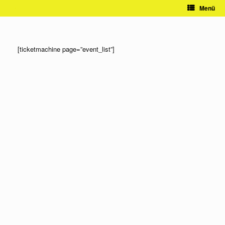
Zum
Menü
Inhalt
springen
[ticketmachine page=”event_list”]