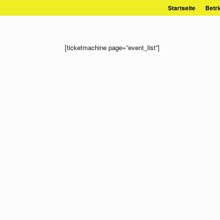
Zum
Startseite
Betri
Inhalt
springen
[ticketmachine page=”event_list”]