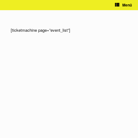
Zum
Menü
Inhalt
springen
[ticketmachine page=”event_list”]