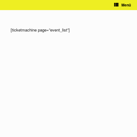
Zum
Menü
Inhalt
springen
[ticketmachine page=”event_list”]