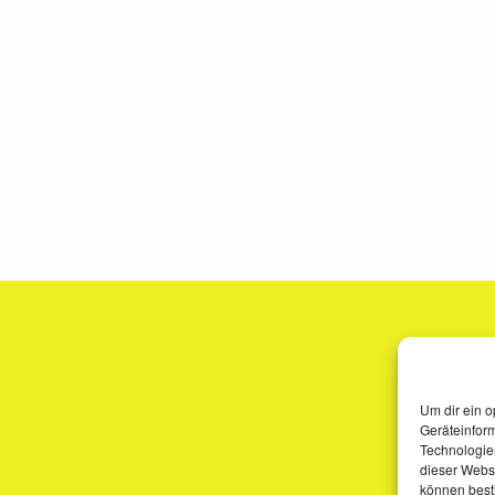
Um dir ein o
Geräteinfor
Technologien
dieser Websi
können best