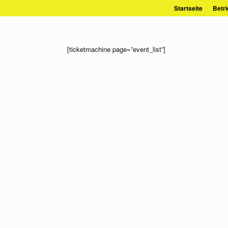
Zum
Startseite
Betri
Inhalt
springen
[ticketmachine page=”event_list”]