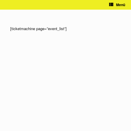
Zum
Menü
Inhalt
springen
[ticketmachine page=”event_list”]