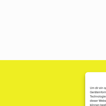
Um dir ein o
Geräteinfor
Technologien
dieser Websi
können best