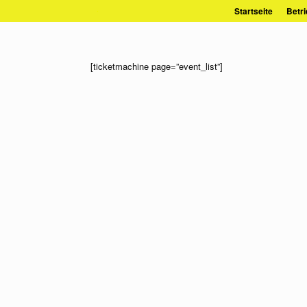
Zum
Startseite
Betri
Inhalt
springen
[ticketmachine page=”event_list”]